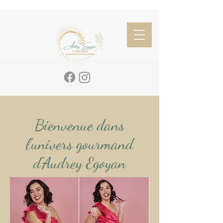
Bienvenue dans
l'univers gourmand
d'Audrey Egoyan