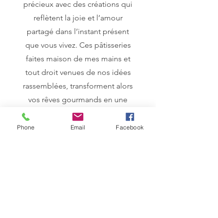
précieux avec des créations qui
reflètent la joie et l’amour
partagé dans l’instant présent
que vous vivez. Ces pâtisseries
faites maison de mes mains et
tout droit venues de nos idées
rassemblées, transforment alors
vos rêves gourmands en une
expérience immersive.
Phone
Email
Facebook
Une expérience où je mets à
votre service mon sens de
l’écoute, ma capacité à
comprendre vos envies, à leur
donner vie et à sublimer avec
soin et passion chaque détail