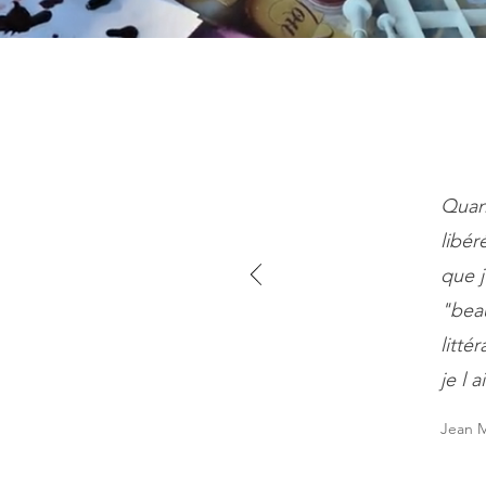
Quand
libér
que j
"beau
litté
je l ai
Jean M