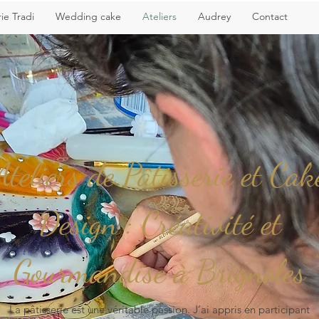
rie Tradi
Wedding cake
Ateliers
Audrey
Contact
Ateliers de Pâtisserie et Cak
Design : Créativité et
Gourmandise à Brignoles
La pâtisserie est une véritable passion. J’ai appris en participant