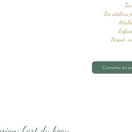
Tar
Les ateliers 
Adul
Enfa
Parent-e
Connaitre les p
esign: l’art du beau