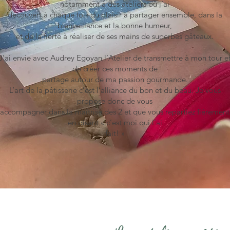
notamment à des ateliers où j’ai
découvert à chaque fois du plaisir à partager ensemble, dans la
bienveillance et la bonne humeur,
et de la fierté à réaliser de ses mains de superbes gâteaux.
J’ai envie avec Audrey Egoyan l’Atelier de transmettre à mon tour e
de créer ces moments de
partage autour de ma passion gourmande.
L’art de la pâtisserie c’est l’alliance du bon et du beau. Je vous
propose donc de vous
accompagner dans la maîtrise des 2 et que vous repartiez fièrement
en disant « c’est moi qui l’ai
fait! »