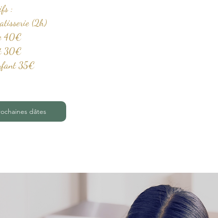
ifs :
patisserie (2h)
te 40€
nt 30€
nfant 35€
rochaines dâtes