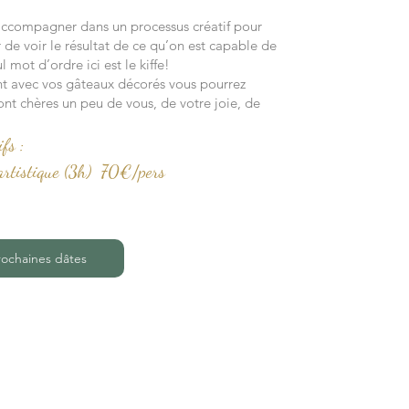
s accompagner dans un processus créatif pour
ir de voir le résultat de ce qu’on est capable de
l mot d’ordre ici est le kiffe!
tant avec vos gâteaux décorés vous pourrez
ont chères un peu de vous, de votre joie, de
ifs :
n artistique (3h) 70€/pers
rochaines dâtes